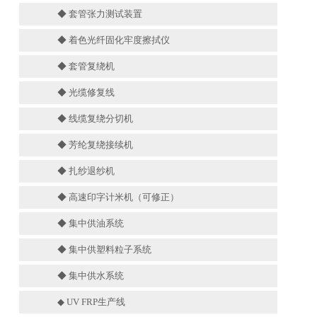
◆ 套管张力测试装置
◆ 着色光纤固化牢度擦拭仪
◆ 套管复绕机
◆ 光缆修复线
◆ 线缆复绕分切机
◆ 芳纶复绕接续机
◆ 扎纱退纱机
◆ 高速印字计米机（可修正）
◆ 集中供油系统
◆ 集中供塑料粒子系统
◆ 集中供水系统
◆ UV FRP生产线